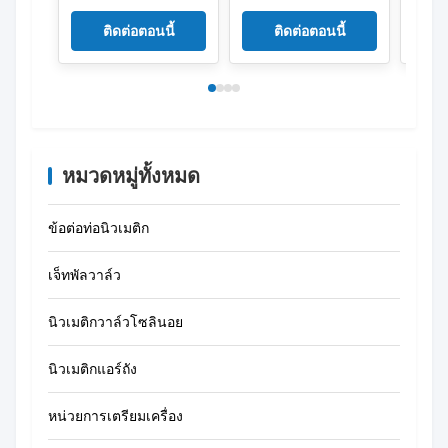
TR32X200S ซีรี่ย์ TR
TR32X60S
TR32
AirTAC กระบอก
TR32X70S TR ซีรี่ย์
TR32X
ติดต่อตอนนี้
ติดต่อตอนนี้
กระดานสองกระดาน
AirTAC กระบอก
ลินเด
กระดานคู่
หมวดหมู่ทั้งหมด
ข้อต่อท่อนิวเมติก
เจ็ทพัลวาล์ว
นิวเมติกวาล์วโซลินอย
นิวเมติกแอร์ถัง
หน่วยการเตรียมเครื่อง