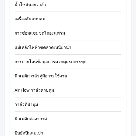
น้ำโซลินอยวาล์ว
เครื่องสั่นแบบลม
การซ่อมแซมชุดไดอะแฟรม
แม่เหล็กไฟฟ้าขดลวดเหนี่ยวนำ
การถ่ายโอนข้อมูลการควบคุมรถบรรทุก
นิวเมติกวาล์วคู่มือการใช้งาน
Air Flow วาล์วควบคุม
วาล์วที่นั่งมุม
นิวเมติกท่ออากาศ
บีบอัดปืนลมเป่า