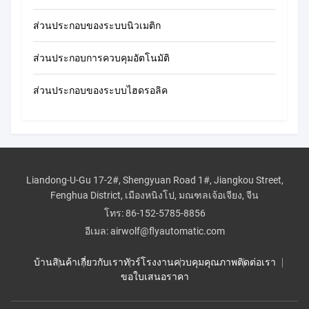
ส่วนประกอบของระบบนิวเมติก
ส่วนประกอบการควบคุมอัตโนมัติ
ส่วนประกอบของระบบไฮดรอลิค
Liandong-U-Gu 17-2#, Shengyuan Road 1#, Jiangkou Street,
Fenghua District, เมืองหนิงโป, มณฑลเจ้อเจียง, จีน
โทร:
86-152-5785-8856
อีเมล:
airwolf@flyautomatic.com
บ้าน
สินค้า
เกี่ยวกับเรา
ทัวร์โรงงาน
ควบคุมคุณภาพ
ติดต่อเรา
ขอใบเสนอราคา