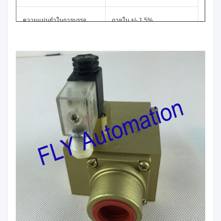
ความแม่นยำในการบรรจุ
ภายใน +/- 1.5%
ความกว้างของกระเป๋า
65-90mm
ความสูงของกระเป๋า
80-180mm
ปริมาณสูงสุด
100ml
roil เส้นผ่าศูนย์กลางภาพยนตร์
450mm
ปริมาณการใช้ไฟฟ้า
4.5kW
การบริโภคเครื่อง
0.2M
3
/ นาที
แรงดันไฟฟ้า
380 V