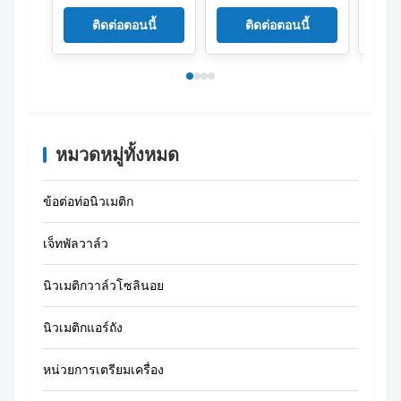
ลินอยด์วาล์วพลังงาน
วาล์ว 172956 HEE-D-
DC24V
ต่ำ 0.35W 5/2 วิธี
MINI-24
ติดต่อตอนนี้
ติดต่อตอนนี้
หมวดหมู่ทั้งหมด
ข้อต่อท่อนิวเมติก
เจ็ทพัลวาล์ว
นิวเมติกวาล์วโซลินอย
นิวเมติกแอร์ถัง
หน่วยการเตรียมเครื่อง