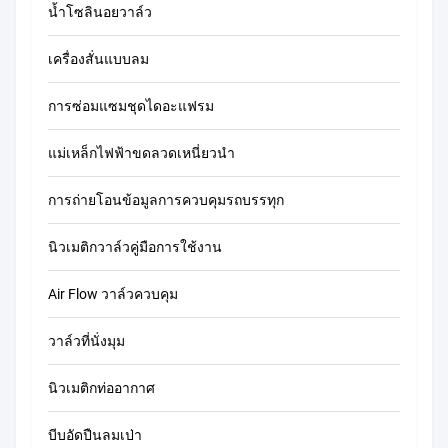
น้ำโซลินอยวาล์ว
เครื่องสั่นแบบลม
การซ่อมแซมชุดไดอะแฟรม
แม่เหล็กไฟฟ้าขดลวดเหนี่ยวนำ
การถ่ายโอนข้อมูลการควบคุมรถบรรทุก
นิวเมติกวาล์วคู่มือการใช้งาน
Air Flow วาล์วควบคุม
วาล์วที่นั่งมุม
นิวเมติกท่ออากาศ
บีบอัดปืนลมเป่า