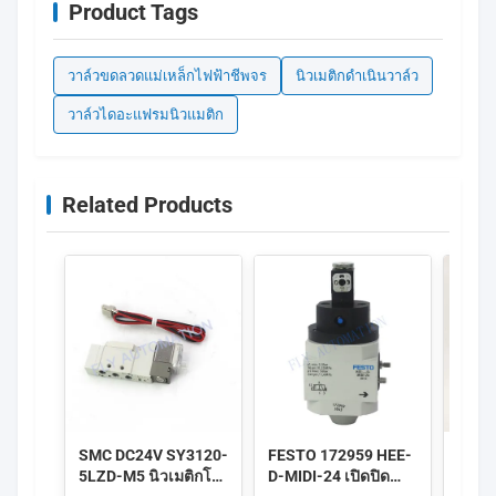
Product Tags
วาล์วขดลวดแม่เหล็กไฟฟ้าชีพจร
นิวเมติกดำเนินวาล์ว
วาล์วไดอะแฟรมนิวแมติก
Related Products
SMC DC24V SY3120-
FESTO 172959 HEE-
IMI 
5LZD-M5 นิวเมติกโซ
D-MIDI-24 เปิดปิด
8010