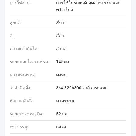
การใช้งาน:
การใช้ในรถยนต์, อุตสาหกรรม และ
ครัวเรือน
คูออร์:
สีขาว
สี:
สีดํา
ความเข้ากันได้:
สากล
ระยะนอกไดอะแฟรม:
145มม
ความทนทาน:
คงทน
วาล์วติดตั้ง:
3/4' 8296300 วาล์วกระแทก
ทำตามคำสั่ง:
มาตรฐาน
ระยะห่างของรูยึด:
52 มม
การบรรจุ:
กล่อง