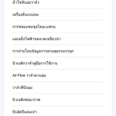
น้ำโซลินอยวาล์ว
เครื่องสั่นแบบลม
การซ่อมแซมชุดไดอะแฟรม
แม่เหล็กไฟฟ้าขดลวดเหนี่ยวนำ
การถ่ายโอนข้อมูลการควบคุมรถบรรทุก
นิวเมติกวาล์วคู่มือการใช้งาน
Air Flow วาล์วควบคุม
วาล์วที่นั่งมุม
นิวเมติกท่ออากาศ
บีบอัดปืนลมเป่า