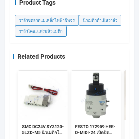
Product Tags
วาล์วขดลวดแม่เหล็กไฟฟ้าชีพจร
นิวเมติกดำเนินวาล์ว
วาล์วไดอะแฟรมนิวแมติก
Related Products
SMC DC24V SY3120-
FESTO 172959 HEE-
IMI 
5LZD-M5 นิวเมติกโซ
D-MIDI-24 เปิดปิด
8010
ลินอยด์วาล์วพลังงาน
วาล์ว 172956 HEE-D-
DC24V