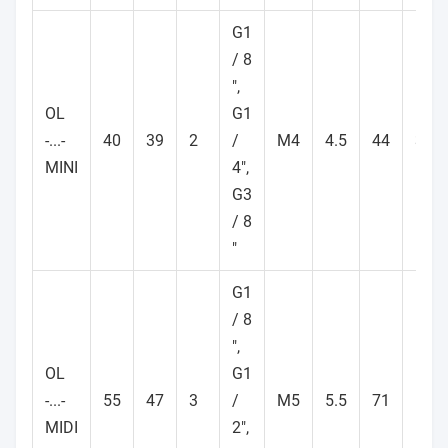
G1
/ 8
",
OL
G1
-...-
40
39
2
/
M4
4.5
44
35
MINI
4",
G3
/ 8
"
G1
/ 8
",
OL
G1
-...-
55
47
3
/
M5
5.5
71
60
MIDI
2",