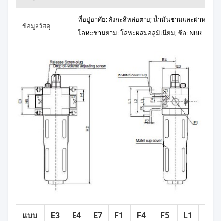
ที่อยู่อาศัย: สังกะสีหล่อตาย; น้ำมันชามและฝาหยด: P
ข้อมูลวัสดุ
โลหะชามยาม: โลหะผสมอลูมิเนียม; ซีล: NBR
แบบ
E3
E4
E7
F1
F4
F5
L1
L2