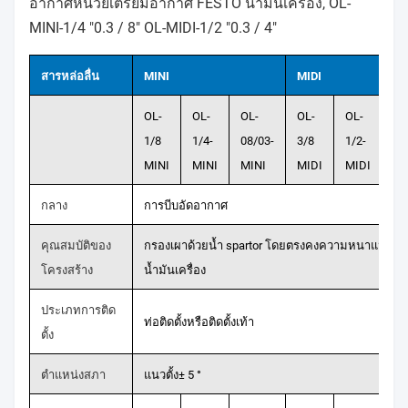
อากาศหน่วยเตรียมอากาศ FESTO น้ำมันเครื่อง, OL-
MINI-1/4 "0.3 / 8" OL-MIDI-1/2 "0.3 / 4"
สารหล่อลื่น
MINI
MIDI
OL-
OL-
OL-
OL-
OL-
OL
1/8
1/4-
08/03-
3/8
1/2-
3/
MINI
MINI
MINI
MIDI
MIDI
MI
กลาง
การบีบอัดอากาศ
คุณสมบัติของ
กรองเผาด้วยน้ำ spartor โดยตรงคงความหนาแน่นข
โครงสร้าง
น้ำมันเครื่อง
ประเภทการติด
ท่อติดตั้งหรือติดตั้งเท้า
ตั้ง
ตำแหน่งสภา
แนวตั้ง± 5 °