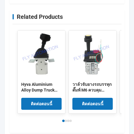
Related Products
Hyva Aluminium
วาล์วจับยางรถบรรทุก
สวิตช
Alloy Dump Truck
ดั๊มพ์ M6 ควบคุม
บรรทุ
Control Valve พร้อม
BKQF34-B
A Hy
ขายึด
14750650H
ติดต่อตอนนี้
ติดต่อตอนนี้