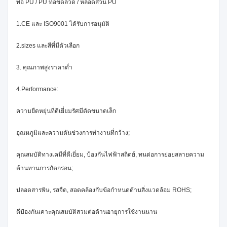
ท่อ PU / PU ท่อขดลวด / หลอดสวน PU
1.CE และ ISO9001 ได้รับการอนุมัติ
2.sizes และสีที่มีตัวเลือก
3. คุณภาพสูงราคาต่ำ
4.Performance:
ความยืดหยุ่นที่ดีเยี่ยมรัศมีดัดขนาดเล็ก
อุณหภูมิและความดันช่วงการทำงานที่กว้าง;
คุณสมบัติทางเคมีที่ดีเยี่ยม, ป้องกันไฟฟ้าสถิตย์, ทนต่อการย่อยสลายความ
ต้านทานการกัดกร่อน;
ปลอดสารพิษ, รสจืด, สอดคล้องกับข้อกำหนดด้านสิ่งแวดล้อม ROHS;
ดีป้องกันเคาะคุณสมบัติสวมต่อต้านอายุการใช้งานนาน