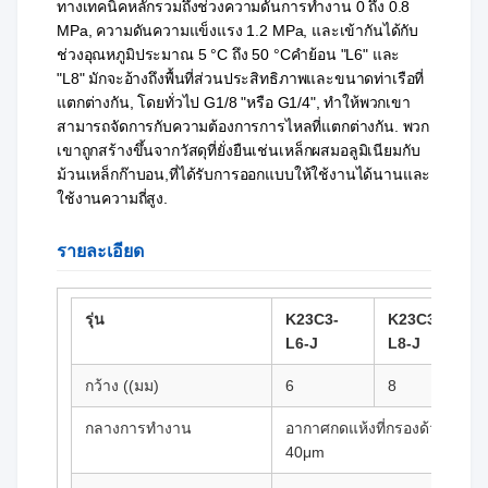
ทางเทคนิคหลักรวมถึงช่วงความดันการทํางาน 0 ถึง 0.8
MPa, ความดันความแข็งแรง 1.2 MPa, และเข้ากันได้กับ
ช่วงอุณหภูมิประมาณ 5 °C ถึง 50 °Cคําย้อน "L6" และ
"L8" มักจะอ้างถึงพื้นที่ส่วนประสิทธิภาพและขนาดท่าเรือที่
แตกต่างกัน, โดยทั่วไป G1/8 "หรือ G1/4", ทําให้พวกเขา
สามารถจัดการกับความต้องการการไหลที่แตกต่างกัน. พวก
เขาถูกสร้างขึ้นจากวัสดุที่ยั่งยืนเช่นเหล็กผสมอลูมิเนียมกับ
ม้วนเหล็กก๊าบอน,ที่ได้รับการออกแบบให้ใช้งานได้นานและ
ใช้งานความถี่สูง.
รายละเอียด
รุ่น
K23C3-
K23C3-
L6-J
L8-J
กว้าง ((มม)
6
8
กลางการทํางาน
อากาศกดแห้งที่กรองด้วย
40μm