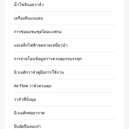
น้ำโซลินอยวาล์ว
เครื่องสั่นแบบลม
การซ่อมแซมชุดไดอะแฟรม
แม่เหล็กไฟฟ้าขดลวดเหนี่ยวนำ
การถ่ายโอนข้อมูลการควบคุมรถบรรทุก
นิวเมติกวาล์วคู่มือการใช้งาน
Air Flow วาล์วควบคุม
วาล์วที่นั่งมุม
นิวเมติกท่ออากาศ
บีบอัดปืนลมเป่า