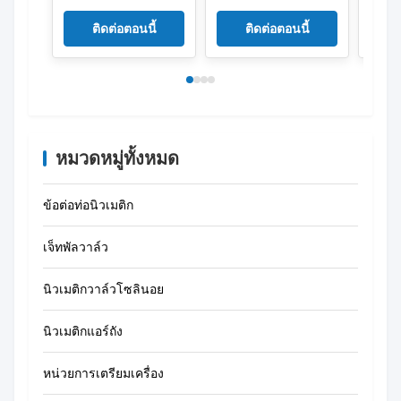
01PP MSV8662-
MSV8662-01LB
01PP
01PPL MSV8662-
MSV8662-01RL
01PP
ติดต่อตอนนี้
ติดต่อตอนนี้
01EB 3/2 ทาง วาล์ว
วาล์วควบคุมแบบแมค
01EB 
เครื่องกล 1/8"
คานิค 3/2 ทาง
เครื่
SHAKO ขนาด 1/8"
หมวดหมู่ทั้งหมด
ข้อต่อท่อนิวเมติก
เจ็ทพัลวาล์ว
นิวเมติกวาล์วโซลินอย
นิวเมติกแอร์ถัง
หน่วยการเตรียมเครื่อง