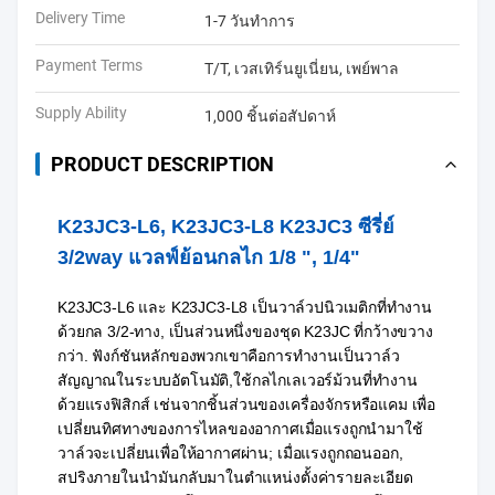
Delivery Time
1-7 วันทำการ
Payment Terms
T/T, เวสเทิร์นยูเนี่ยน, เพย์พาล
Supply Ability
1,000 ชิ้นต่อสัปดาห์
PRODUCT DESCRIPTION
K23JC3-L6, K23JC3-L8 K23JC3 ซีรี่ย์
3/2way แวลฟ์ย้อนกลไก 1/8 ", 1/4"
K23JC3-L6 และ K23JC3-L8 เป็นวาล์วปนิวเมติกที่ทํางาน
ด้วยกล 3/2-ทาง, เป็นส่วนหนึ่งของชุด K23JC ที่กว้างขวาง
กว่า. ฟังก์ชันหลักของพวกเขาคือการทํางานเป็นวาล์ว
สัญญาณในระบบอัตโนมัติ,ใช้กลไกเลเวอร์ม้วนที่ทํางาน
ด้วยแรงฟิสิกส์ เช่นจากชิ้นส่วนของเครื่องจักรหรือแคม เพื่อ
เปลี่ยนทิศทางของการไหลของอากาศเมื่อแรงถูกนํามาใช้
วาล์วจะเปลี่ยนเพื่อให้อากาศผ่าน; เมื่อแรงถูกถอนออก,
สปริงภายในนํามันกลับมาในตําแหน่งตั้งค่ารายละเอียด