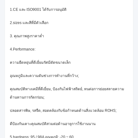
1.CE และ ISO9001 ได้รับการอนุมัติ
2.sizes และสีที่มีตัวเลือก
3. คุณภาพสูงราคาต่ำ
4.Performance:
ความยืดหยุ่นที่ดีเยี่ยมรัศมีดัดขนาดเล็ก
อุณหภูมิและความดันช่วงการทำงานที่กว้าง;
คุณสมบัติทางเคมีที่ดีเยี่ยม, ป้องกันไฟฟ้าสถิตย์, ทนต่อการย่อยสลายความ
ต้านทานการกัดกร่อน;
ปลอดสารพิษ, รสจืด, สอดคล้องกับข้อกำหนดด้านสิ่งแวดล้อม ROHS;
ดีป้องกันเคาะคุณสมบัติสวมต่อต้านอายุการใช้งานนาน
5.hardness: 95 / 98A อุณหภูมิ: -20 ~ 60