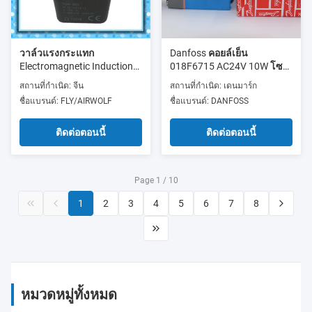
วาล์วแรงกระแทก
Danfoss คอยล์เย็น
Electromagnetic Induction
018F6715 AC24V 10W โซลิ
Coil, SB3 W12- VA19/14
นอยด์วาล์วคอยล์
สถานที่กำเนิด: จีน
สถานที่กำเนิด: เดนมาร์ก
V110DC V220/240 วาล์ว
ชื่อแบรนด์: FLY/AIRWOLF
ชื่อแบรนด์: DANFOSS
ไฟฟ้า 1008Ω
ติดต่อตอนนี้
ติดต่อตอนนี้
Page 1 / 10
1
2
3
4
5
6
7
8
หมวดหมู่ทั้งหมด