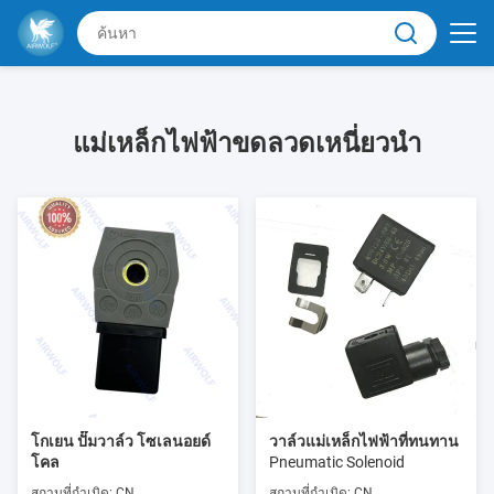
แม่เหล็กไฟฟ้าขดลวดเหนี่ยวนำ
โกเยน ปั๊มวาล์ว โซเลนอยด์
วาล์วแม่เหล็กไฟฟ้าที่ทนทาน
โคล
Pneumatic Solenoid
สถานที่กำเนิด: CN
สถานที่กำเนิด: CN