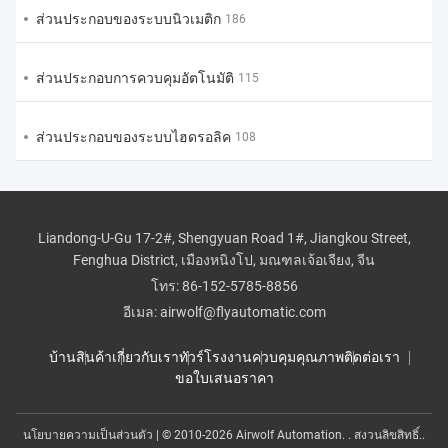
ส่วนประกอบของระบบนิวเมติก
186
ส่วนประกอบการควบคุมอัตโนมัติ
115
ส่วนประกอบของระบบไฮดรอลิค
108
Liandong-U-Gu 17-2#, Shengyuan Road 1#, Jiangkou Street,
Fenghua District, เมืองหนิงโป, มณฑลเจ้อเจียง, จีน
โทร:
86-152-5785-8856
อีเมล:
airwolf@flyautomatic.com
บ้าน
สินค้า
เกี่ยวกับเรา
ทัวร์โรงงาน
ควบคุมคุณภาพ
ติดต่อเรา
ขอใบเสนอราคา
นโยบายความเป็นส่วนตัว
| © 2010-2026 Airwolf Automation. . สงวนลิขสิทธิ์..